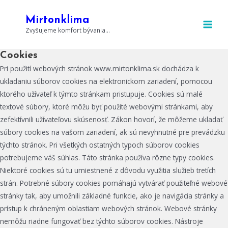
Preskočiť
MAI
na
Mirtonklima
MEN
Zvyšujeme komfort bývania...
obsah
Cookies
Pri použití webových stránok www.mirtonklima.sk dochádza k
ukladaniu súborov cookies na elektronickom zariadení, pomocou
ktorého užívateľ k týmto stránkam pristupuje. Cookies sú malé
textové súbory, ktoré môžu byť použité webovými stránkami, aby
zefektívnili užívateľovu skúsenosť. Zákon hovorí, že môžeme ukladať
súbory cookies na vašom zariadení, ak sú nevyhnutné pre prevádzku
týchto stránok. Pri všetkých ostatných typoch súborov cookies
potrebujeme váš súhlas. Táto stránka používa rôzne typy cookies.
Niektoré cookies sú tu umiestnené z dôvodu využitia služieb tretích
strán. Potrebné súbory cookies pomáhajú vytvárať použiteľné webové
stránky tak, aby umožnili základné funkcie, ako je navigácia stránky a
prístup k chráneným oblastiam webových stránok. Webové stránky
nemôžu riadne fungovať bez týchto súborov cookies. Nástroje