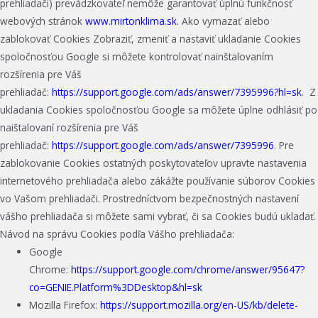
prehliadači) prevádzkovateľ nemôže garantovať úplnú funkčnosť
webových stránok
www.mirtonklima.sk
. Ako vymazať alebo
zablokovať Cookies Zobraziť, zmeniť a nastaviť ukladanie Cookies
spoločnosťou Google si môžete kontrolovať nainštalovaním
rozšírenia pre Váš
prehliadač:
https://support.google.com/ads/answer/7395996?hl=sk
. Z
ukladania Cookies spoločnosťou Google sa môžete úplne odhlásiť po
naištalovaní rozšírenia pre Váš
prehliadač:
https://support.google.com/ads/answer/7395996
. Pre
zablokovanie Cookies ostatných poskytovateľov upravte nastavenia
internetového prehliadača alebo zákážte používanie súborov Cookies
vo Vašom prehliadači. Prostredníctvom bezpečnostných nastavení
vášho prehliadača si môžete sami vybrať, či sa Cookies budú ukladať.
Návod na správu Cookies podľa Vášho prehliadača:
Google
Chrome:
https://support.google.com/chrome/answer/95647?
co=GENIE.Platform%3DDesktop&hl=sk
Mozilla Firefox:
https://support.mozilla.org/en-US/kb/delete-