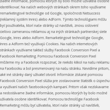
žiadne informácie, pomocou ktorých by bolo možné užívateľa osobne
identifikovať. Na našich webových stránkach okrem toho využívame
remarketingové technológie od Google, spoločnosti Netsuccess
(reklamný systém Inres) alebo AdForm. Týmito technológiami môžu
byť používatelia, ktorí naše stránky už navštívili, znovu oslovení
cieľovo zameranou reklamou aj na iných stránkach partnerskej siete
Google, Inres alebo Adform. Remarketingové technológie Google,
Inres a Adform tiež využívajú Cookies. Na našich internetových
stránkach využívame taktiež služby Facebook Conversion Pixel a
Facebook Remarketing. Pomocou Facebook Conversion Pixel
môžeme my a Facebook rozpoznať, že niekdo klikol na našu reklamu
na Facebooku a bol presmerovaný na našu stránku. Nevidíme pritom,
aké iné stránky daný užívateľ otvoril. Informácie získané pomocou
Facebook Conversion Pixel slúžia pre zostavovanie štatistík o úspechu
a využívaní našich facebookových kampaní. Pritom však nezískavame
a nedostávame žiadne informácie, pomocou ktorých by bolo možné
užívateľa osobne identifikovať. Pomocou technológie Facebook
Remarketing môžu byť užívatelia, ktorí naše stránky už navštívili,