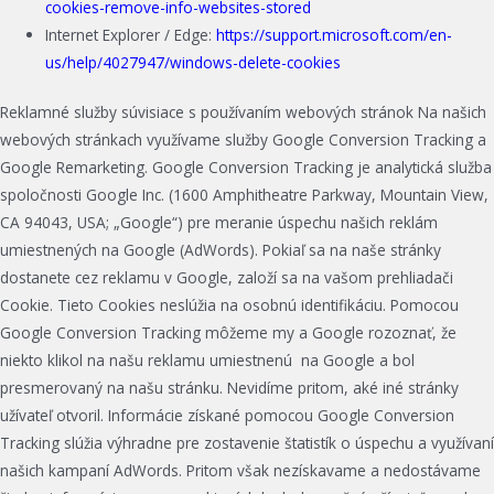
cookies-remove-info-websites-stored
Internet Explorer / Edge:
https://support.microsoft.com/en-
us/help/4027947/windows-delete-cookies
Reklamné služby súvisiace s používaním webových stránok Na našich
webových stránkach využívame služby Google Conversion Tracking a
Google Remarketing. Google Conversion Tracking je analytická služba
spoločnosti Google Inc. (1600 Amphitheatre Parkway, Mountain View,
CA 94043, USA; „Google“) pre meranie úspechu našich reklám
umiestnených na Google (AdWords). Pokiaľ sa na naše stránky
dostanete cez reklamu v Google, založí sa na vašom prehliadači
Cookie. Tieto Cookies neslúžia na osobnú identifikáciu. Pomocou
Google Conversion Tracking môžeme my a Google rozoznať, že
niekto klikol na našu reklamu umiestnenú na Google a bol
presmerovaný na našu stránku. Nevidíme pritom, aké iné stránky
užívateľ otvoril. Informácie získané pomocou Google Conversion
Tracking slúžia výhradne pre zostavenie štatistík o úspechu a využívaní
našich kampaní AdWords. Pritom však nezískavame a nedostávame