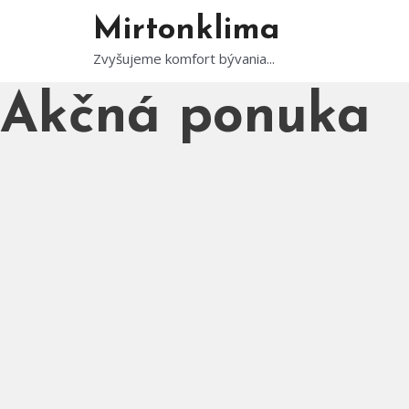
Preskočiť
Mirtonklima
na
Zvyšujeme komfort bývania...
obsah
Akčná ponuka