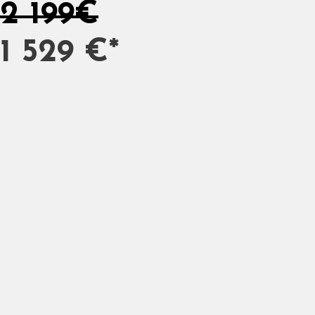
2 199€
1 529 €*