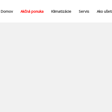
Domov
Akčná ponuka
Klimatizácie
Servis
Ako ušetr