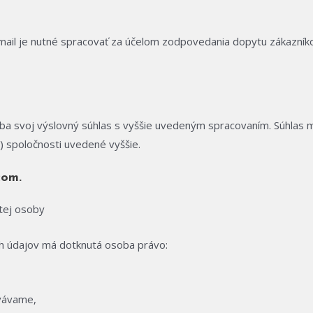
 e-mail je nutné spracovať za účelom zodpovedania dopytu zákazn
 svoj výslovný súhlas s vyššie uvedeným spracovaním. Súhlas mož
o) spoločnosti uvedené vyššie.
com.
tej osoby
h údajov má dotknutá osoba právo:
ovávame,