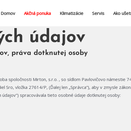
Domov
Akčná ponuka
Klimatizácie
Servis
Ako ušetr
ých údajov
ov, práva dotknutej osoby
a spoločnosti Mirton, s.r.o. , so sídlom Pavlovičovo námestie 7
Sro, vložka 27614/P, (Ďalej len „Správca“), aby v zmysle zákon
h údajov“) spracovávala tieto osobné údaje dotknutej osoby: